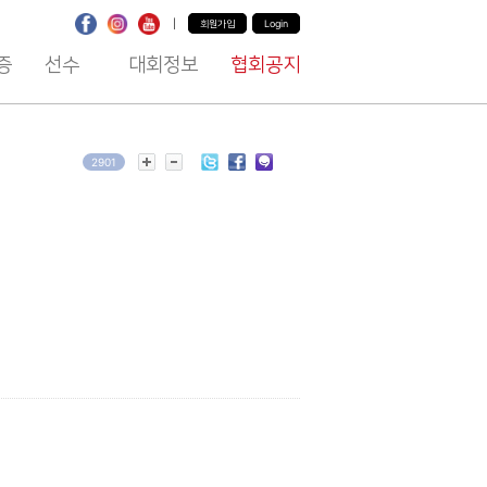
|
회원가입
Login
증
선수
대회정보
협회공지
2901