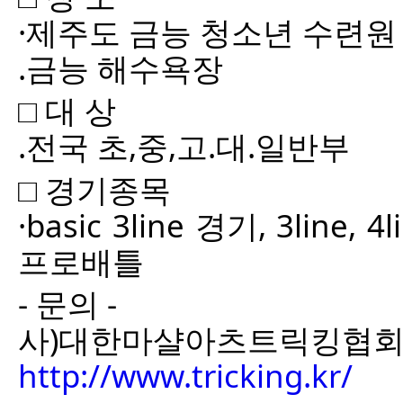
·제주도 금능 청소년 수련원
.금능 해수욕장
□ 대 상
.전국 초,중,고.대.일반부
□ 경기종목
·basic 3line 경기, 3line,
프로배틀
- 문의 -
사)대한마샬아츠트릭킹협회
http://www.tricking.kr/