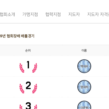
협회소개
가맹지점
협력지점
지도자
지도자 자격
19년 협회장배 배틀경기
순위
이름
백재우
명재하
이준범