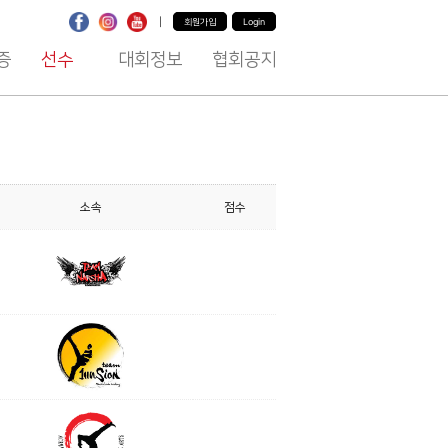
|
회원가입
Login
증
선수
대회정보
협회공지
소속
점수